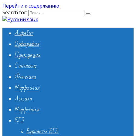
Перейти к содержанию
Search for:
Алфавит
Орфография
Пунктуация
Синтаксис
Фонетика
Морфология
Лексика
Морфемика
ЕГЭ
Варианты ЕГЭ