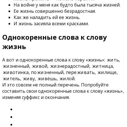
На войне у меня как будто была тысяча жизней.
Ее жизнь совершенно безрадостная.
Как же наладить ей ее жизнь.
И жизнь засияла всеми красками.
Однокоренные слова к слову
жизнь
А вот и однокоренные слова к слову «жизнь»:
жи
ть,
жи
зненный,
жи
вой,
жи
знерадостный,
жи
тница,
жи
вотинка, по
жи
зненный, пере
жи
вать,
жи
лище,
жи
тель,
жи
ву,
жи
вёшь,
жи
лой.
И это совсем не полный перечень. Попробуйте
составить свои однокоренные слова к слову «жизнь»,
изменяя суффикс и окончания.