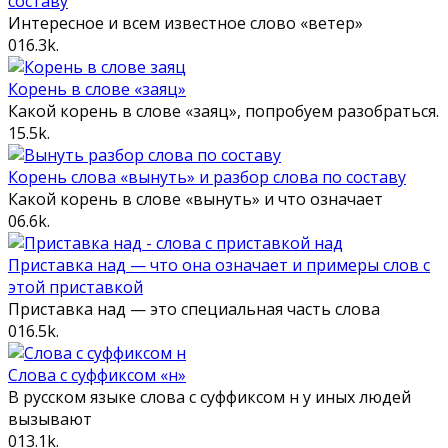
составу
Интересное и всем известное слово «ветер»
0
16.3k.
Корень в слове «заяц»
Какой корень в слове «заяц», попробуем разобраться.
1
5.5k.
Корень слова «вынуть» и разбор слова по составу
Какой корень в слове «вынуть» и что означает
0
6.6k.
Приставка над — что она означает и примеры слов с
этой приставкой
Приставка над — это специальная часть слова
0
16.5k.
Слова с суффиксом «н»
В русском языке слова с суффиксом н у иных людей
вызывают
0
13.1k.