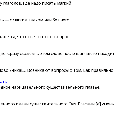
у глаголов. Где надо писать мягкий
 — с мягким знаком или без него.
ажется, что ответ на этот вопрос
о. Сразу скажем: в этом слове после шипящего находи
ово «никак». Возникают вопросы о том, как правильно
сать
одное нарицательного существительного платье.
венного имени существительного Оля. Гласный [е] уме