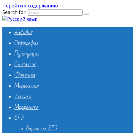
Перейти к содержанию
Search for:
Алфавит
Орфография
Пунктуация
Синтаксис
Фонетика
Морфология
Лексика
Морфемика
ЕГЭ
Варианты ЕГЭ