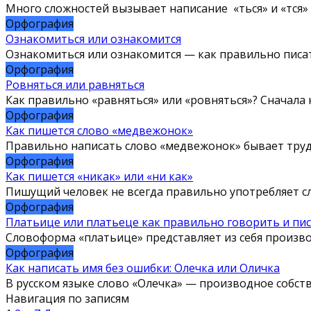
Много сложностей вызывает написание «ться» и «тся» 
Орфография
Ознакомиться или ознакомится
Ознакомиться или ознакомится — как правильно писать
Орфография
Ровняться или равняться
Как правильно «равняться» или «ровняться»? Сначала к
Орфография
Как пишется слово «медвежонок»
Правильно написать слово «медвежонок» бывает трудн
Орфография
Как пишется «никак» или «ни как»
Пишущий человек не всегда правильно употребляет сл
Орфография
Платьице или платьеце как правильно говорить и пи
Словоформа «платьице» представляет из себя произв
Орфография
Как написать имя без ошибки: Олечка или Оличка
В русском языке слово «Олечка» — производное собст
Навигация по записям