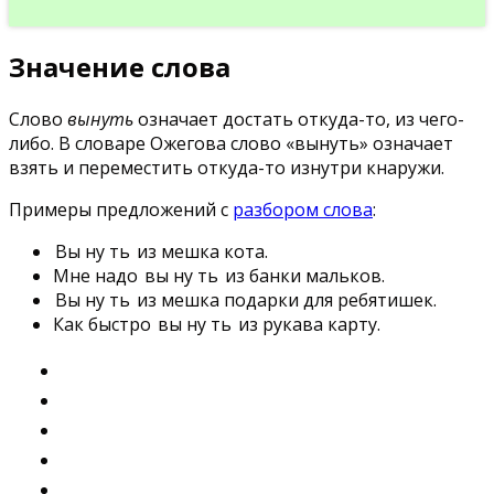
Значение слова
Слово
вынуть
означает достать откуда-то, из чего-
либо. В словаре Ожегова слово «вынуть» означает
взять и переместить откуда-то изнутри кнаружи.
Примеры предложений с
разбором слова
:
Вы
ну
ть
из мешка кота.
Мне надо
вы
ну
ть
из банки мальков.
Вы
ну
ть
из мешка подарки для ребятишек.
Как быстро
вы
ну
ть
из рукава карту.