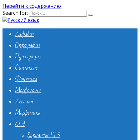
Перейти к содержанию
Search for:
Алфавит
Орфография
Пунктуация
Синтаксис
Фонетика
Морфология
Лексика
Морфемика
ЕГЭ
Варианты ЕГЭ