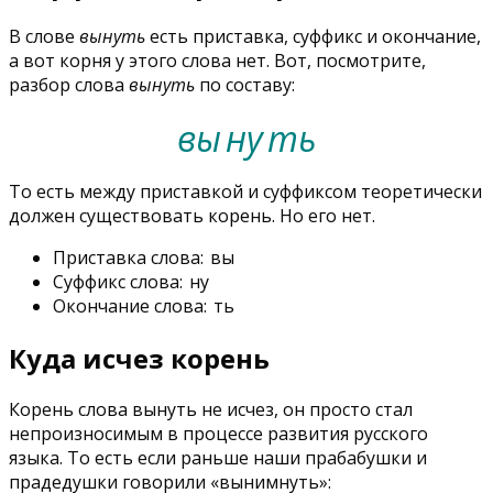
В слове
вынуть
есть приставка, суффикс и окончание,
а вот корня у этого слова нет. Вот, посмотрите,
разбор слова
вынуть
по составу:
вы
ну
ть
То есть между приставкой и суффиксом теоретически
должен существовать корень. Но его нет.
Приставка слова:
вы
Суффикс слова:
ну
Окончание слова:
ть
Куда исчез корень
Корень слова вынуть не исчез, он просто стал
непроизносимым в процессе развития русского
языка. То есть если раньше наши прабабушки и
прадедушки говорили «вынимнуть»: