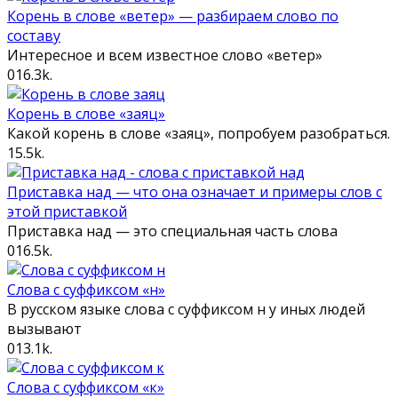
Корень в слове «ветер» — разбираем слово по
составу
Интересное и всем известное слово «ветер»
0
16.3k.
Корень в слове «заяц»
Какой корень в слове «заяц», попробуем разобраться.
1
5.5k.
Приставка над — что она означает и примеры слов с
этой приставкой
Приставка над — это специальная часть слова
0
16.5k.
Слова с суффиксом «н»
В русском языке слова с суффиксом н у иных людей
вызывают
0
13.1k.
Слова с суффиксом «к»