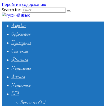
Перейти к содержанию
Search for:
Алфавит
Орфография
Пунктуация
Синтаксис
Фонетика
Морфология
Лексика
Морфемика
ЕГЭ
Варианты ЕГЭ