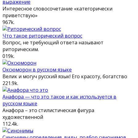
выражение
Интересное словосочетание «категорически
приветствую»
9
67k.
Что такое риторический вопрос
Вопрос, не требующий ответа называют
риторическим.
0
19k.
Оксюморон в русском языке
Велик и могуч русский язык! Его красоту, богатство
2
21.9k.
Анафора — что это такое и как используется в
русском языке
Анафора – это стилистическая фигура
художественной
1
12.4k.
Синонимы определения, виды, подбор синонимов