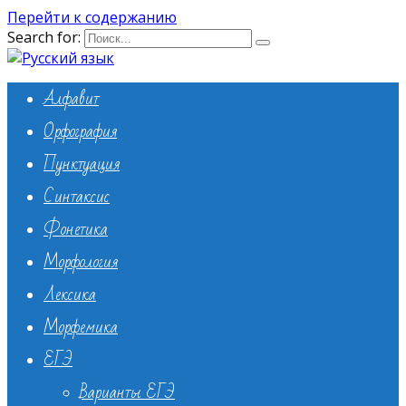
Перейти к содержанию
Search for:
Алфавит
Орфография
Пунктуация
Синтаксис
Фонетика
Морфология
Лексика
Морфемика
ЕГЭ
Варианты ЕГЭ