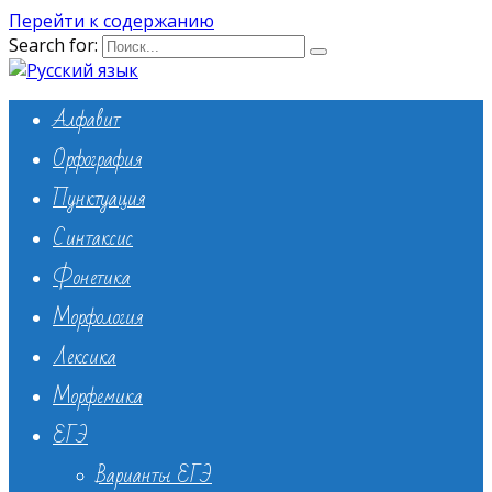
Перейти к содержанию
Search for:
Алфавит
Орфография
Пунктуация
Синтаксис
Фонетика
Морфология
Лексика
Морфемика
ЕГЭ
Варианты ЕГЭ