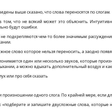
едены выше сказано, что слова переносятся по слогам.
а в том, что не всякий может это объяснить. Интуити
льно будут ошибки.
 не подкрепляются чем-то более значимым: рассуждени
ании.
ожное слово которое нельзя переносить, а заодно появя
а понимается один или несколько звуков, которые прои
дыхании, а можно вдыхать дополнительный воздух и как
ух или про себя сказать
и произношении одного слога. По крайней мере, если д
к «подберите и запишите двусложные слова, которые 