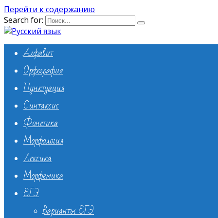
Перейти к содержанию
Search for:
Алфавит
Орфография
Пунктуация
Синтаксис
Фонетика
Морфология
Лексика
Морфемика
ЕГЭ
Варианты ЕГЭ