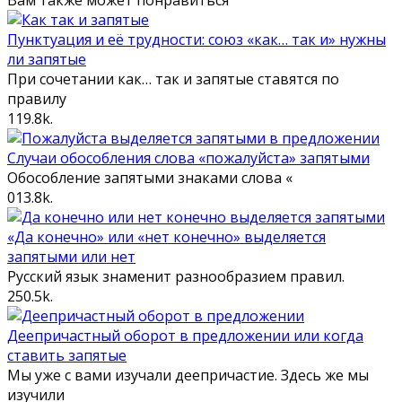
Пунктуация и её трудности: союз «как… так и» нужны
ли запятые
При сочетании как… так и запятые ставятся по
правилу
1
19.8k.
Случаи обособления слова «пожалуйста» запятыми
Обособление запятыми знаками слова «
0
13.8k.
«Да конечно» или «нет конечно» выделяется
запятыми или нет
Русский язык знаменит разнообразием правил.
2
50.5k.
Деепричастный оборот в предложении или когда
ставить запятые
Мы уже с вами изучали деепричастие. Здесь же мы
изучили