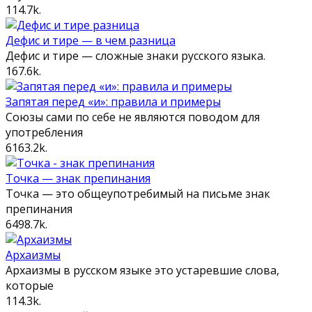
1
14.7k.
Дефис и тире — в чем разница
Дефис и тире — сложные знаки русского языка.
1
67.6k.
Запятая перед «и»: правила и примеры
Союзы сами по себе не являются поводом для
употребления
61
63.2k.
Точка — знак препинания
Точка — это общеупотребимый на письме знак
препинания
64
98.7k.
Архаизмы
Архаизмы в русском языке это устаревшие слова,
которые
1
14.3k.